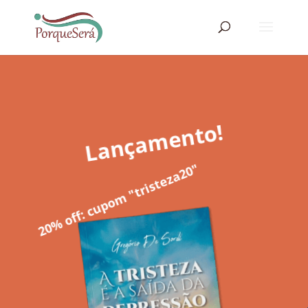
Lançamento!
20% off: cupom "tristeza20"