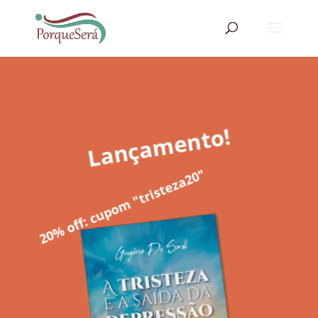
Lançamento!
20% off: cupom "tristeza20"