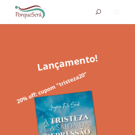
Lançamento!
20% off: cupom "tristeza20"