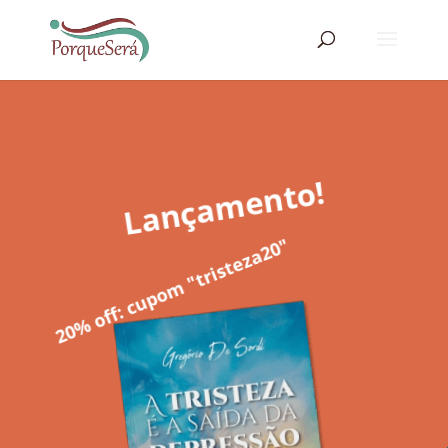
Lançamento!
20% off: cupom "tristeza20"