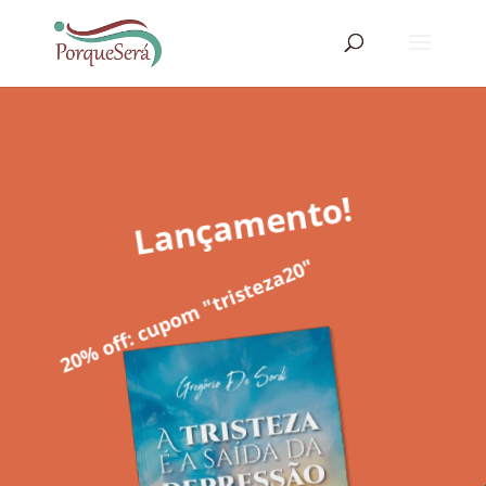
Lançamento!
20% off: cupom "tristeza20"