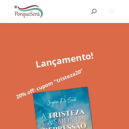
Lançamento!
20% off: cupom "tristeza20"