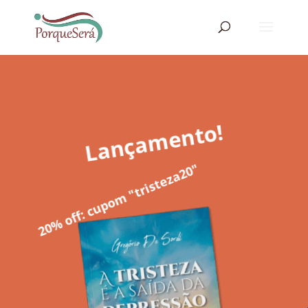
Lançamento!
20% off: cupom "tristeza20"