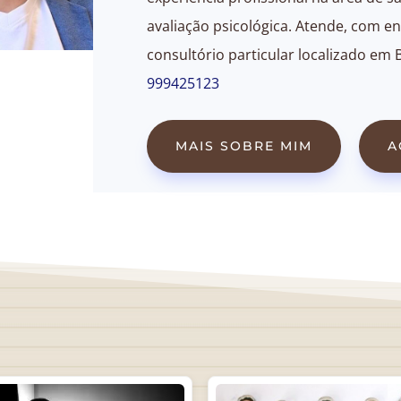
avaliação psicológica. Atende, com en
consultório particular localizado em 
999425123
MAIS SOBRE MIM
A